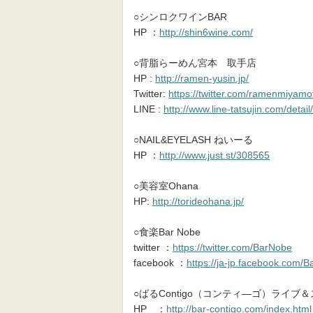
○シンロクワインBAR
HP ：
http://shin6wine.com/
○背脂らーめん宮本 取手店
HP :
http://ramen-yusin.jp/
Twitter:
https://twitter.com/ramenmiyamo
LINE :
http://www.line-tatsujin.com/detai
○NAIL&EYELASH ねいーる
HP ：
http://www.just.st/308565
○美容室Ohana
HP:
http://torideohana.jp/
○食楽Bar Nobe
twitter ：
https://twitter.com/BarNobe
facebook ：
https://ja-jp.facebook.com/
○ばるContigo（コンティ―ゴ）ライブ
HP ：
http://bar-contigo.com/index.html