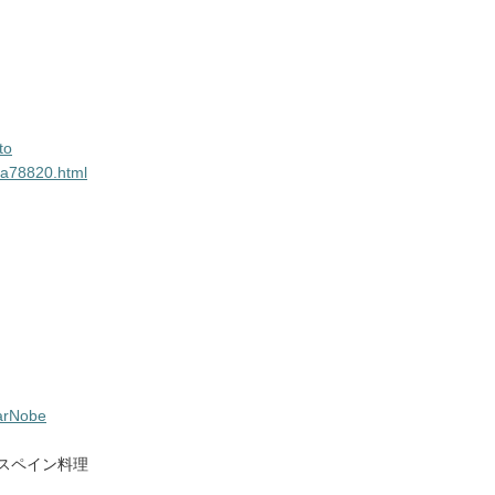
to
l/a78820.html
BarNobe
＆スペイン料理